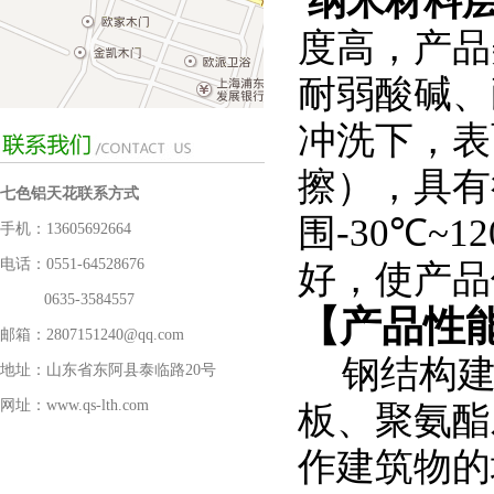
纳米材料
度高，产品
耐弱酸碱、
冲洗下，表
擦），具有
七色铝天花联系方式
围
-30
℃
~12
手机：13605692664
电话：0551-64528676
好，使产品
0635-3584557
【产品性
邮箱：2807151240@qq.com
钢结构
地址：山东省东阿县泰临路20号
网址：www.qs-lth.com
板、聚氨酯
作建筑物的