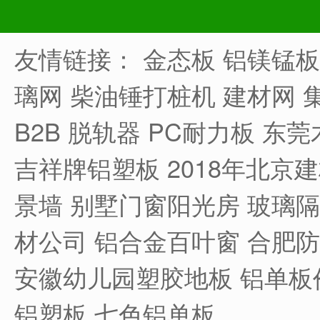
友情链接：
金态板
铝镁锰板
璃网
柴油锤打桩机
建材网
B2B
脱轨器
PC耐力板
东莞
吉祥牌铝塑板
2018年北京
景墙
别墅门窗阳光房
玻璃隔
材公司
铝合金百叶窗
合肥防
安徽幼儿园塑胶地板
铝单板
铝塑板
七色铝单板