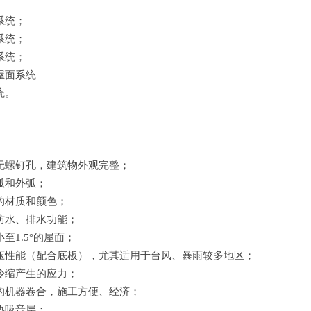
系统；
系统；
系统；
屋面系统
统。
无螺钉孔，建筑物外观完整；
弧和外弧；
的材质和颜色；
防水、排水功能；
至1.5°的屋面；
压性能（配合底板），尤其适用于台风、暴雨较多地区；
冷缩产生的应力；
的机器卷合，施工方便、经济；
热吸音层；