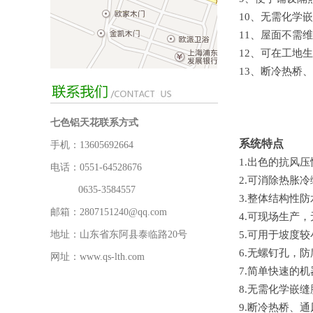
10、无需化学
11、屋面不需
12、可在工地
13、断冷热桥
七色铝天花联系方式
系统特点
手机：13605692664
1.出色的抗风
电话：0551-64528676
2.可消除热胀
0635-3584557
3.整体结构性
邮箱：2807151240@qq.com
4.可现场生产
地址：山东省东阿县泰临路20号
5.可用于坡度较
6.无螺钉孔，
网址：www.qs-lth.com
7.简单快速的
8.无需化学嵌
9.断冷热桥、