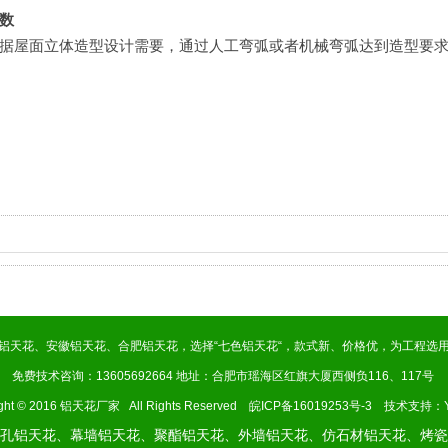
数
据屋面立体造型设计需要，通过人工弯弧或者机械弯弧达到造型要
铝天花
、
安徽铝天花
、
合肥铝天花
，选择“
七色铝天花
“，款式新、价格优，为工程选
免费技术咨询：13605692664 地址：合肥市瑶海区红旗大厦西侧负116、117号
ight © 2016 铝天花厂家 All Rights Reserved
皖ICP备16019253号-3
技术支持：
孔铝天花、幕墙铝天花、聚酯铝天花、外墙铝天花、仿石材铝天花、烤瓷