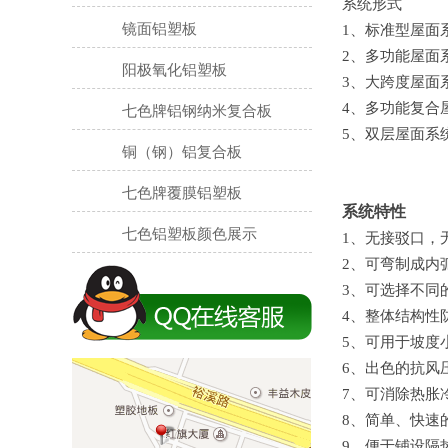
系统形式
镜面铝塑板
1、标准型屋面
2、多功能屋面
阳极氧化铝塑板
3、大跨度屋面
七色牌铝钢纳米复合板
4、多功能复合
5、双层屋面系
铜（钢）铝复合板
七色牌覆膜铝塑板
系统特性
七色铝塑板颜色展示
1、无接驳口，
2、可弯制成内
3、可选择不同
4、整体结构性
5、可用于坡度小
6、出色的抗风
7、可消除热胀
8、简单、快速
9、便于铺设隔