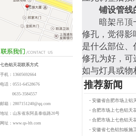
铺设管线
暗架
吊顶
修孔，觉得影
是什么部位、
修孔为好，可
七色铝天花联系方式
如与灯具或
物相
手机：13605692664
推荐新闻
电话：0551-64528676
0635-3584557
·
安徽省合肥市场上铝
邮箱：2807151240@qq.com
·
合肥市场上七色铝天
地址：山东省东阿县泰临路20号
·
合肥市场上七色铝天
网址：www.qs-lth.com
·
安徽省七色铝扣板施