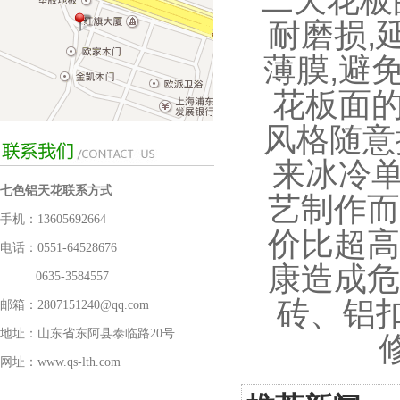
二天花板
耐磨损,
薄膜,避
花板面的
风格随意
来冰冷单
七色铝天花联系方式
艺制作而
手机：13605692664
价比超高
电话：0551-64528676
康造成危
0635-3584557
砖
、
铝
邮箱：2807151240@qq.com
地址：山东省东阿县泰临路20号
网址：www.qs-lth.com