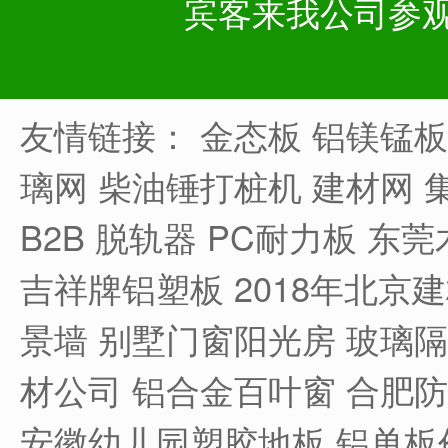
宾客来我公司参
友情链接：
金态板
铝镁锰板
璃网
柴油锤打桩机
建材网
B2B
脱轨器
PC耐力板
东莞
吉祥牌铝塑板
2018年北京
景墙
别墅门窗阳光房
玻璃隔
材公司
铝合金百叶窗
合肥防
安徽幼儿园塑胶地板
铝单板